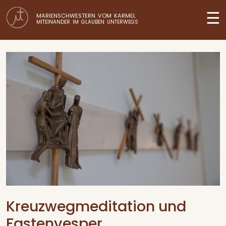
☰
MARIENSCHWESTERN VOM KARMEL
MITEINANDER IM GLAUBEN UNTERWEGS
Kreuzwegmeditation und
Fastenvesper