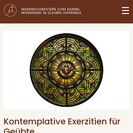
☰
MARIENSCHWESTERN VOM KARMEL
MITEINANDER IM GLAUBEN UNTERWEGS
Kontemplative Exerzitien für
Geübte